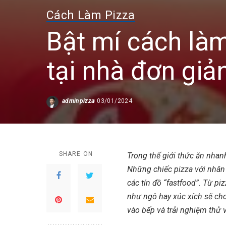
Cách Làm Pizza
Bật mí cách làm
tại nhà đơn giả
adminpizza
03/01/2024
Posted
by
SHARE ON
Trong thế giới thức ăn nhan
Những chiếc pizza với nhân
các tín đồ “fastfood”. Từ
piz
như ngô hay xúc xích sẽ ch
vào bếp và trải nghiệm thử 