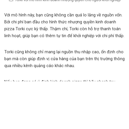
Với mô hình này, bạn cũng không cần quá lo lắng về nguồn vốn.
Bởi chi phí ban đầu cho hình thức nhượng quyền kinh doanh
pizza Torki cực kỳ thấp. Thậm chí, Torki còn hỗ trợ thanh toán
linh hoạt, giúp bạn có thêm tự tin để khởi nghiệp với chi phí thấp.
Torki cũng không chỉ mang lại nguồn thu nhập cao, ổn định cho
bạn mà còn giúp định vị cửa hàng của bạn trên thị trường thông
qua nhiều kênh quảng cáo khác nhau.
Nếu bạn đang có ý định kinh doanh pizza thì hãy nhanh tay
đăng ký tham gia vào chuỗi cửa hàng của Torki ngay từ bây giờ
nhé.
Thông tin liên hệ
Công ty Cổ Phần Thực Phẩm Quốc Tế Torki