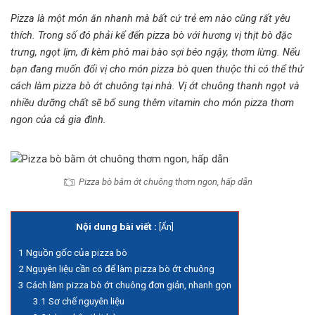
Pizza là một món ăn nhanh mà bất cứ trẻ em nào cũng rất yêu
thích. Trong số đó phải kể đến pizza bò với hương vị thịt bò đặc
trưng, ngọt lịm, đi kèm phô mai bào sợi béo ngậy, thơm lừng. Nếu
bạn đang muốn đổi vị cho món
pizza bò
quen thuộc thì có thể thử
cách làm pizza bò ớt chuông
tại nhà. Vị ớt chuông thanh ngọt và
nhiều dưỡng chất sẽ bổ sung thêm vitamin cho món pizza thơm
ngon của cả gia đình.
Pizza bò bằm ớt chuông thơm ngon, hấp dẫn
Nội dung bài viết :
[
Ẩn
]
1
Nguồn gốc của pizza bò
2
Nguyên liệu cần có để làm pizza bò ớt chuông
3
Cách làm pizza bò ớt chuông đơn giản, nhanh gọn
3.1
Sơ chế nguyên liệu