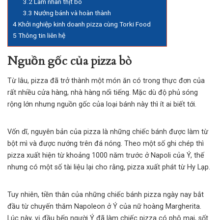
3.2
Làm nhân thịt bò
3.3
Nướng bánh và hoàn thành
4
Khởi nghiệp kinh doanh pizza cùng Torki Food
5
Thông tin liên hệ
Nguồn gốc của pizza bò
Từ lâu, pizza đã trở thành một món ăn có trong thực đơn của
rất nhiều cửa hàng, nhà hàng nổi tiếng. Mặc dù độ phủ sóng
rộng lớn nhưng nguồn gốc của loại bánh này thì ít ai biết tới.
Vốn dĩ, nguyên bản của pizza là những chiếc bánh được làm từ
bột mì và được nướng trên đá nóng. Theo một số ghi chép thì
pizza xuất hiện từ khoảng 1000 năm trước ở Napoli của Ý, thế
nhưng có một số tài liệu lại cho rằng, pizza xuất phát từ Hy Lạp.
Tuy nhiên, tiền thân của những chiếc
bánh pizza
ngày nay bắt
đầu từ chuyến thăm Napoleon ở Ý của nữ hoàng Margherita.
Lúc này, vị đầu bếp người Ý đã làm chiếc pizza có phô mai, sốt