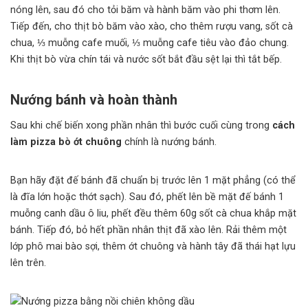
nóng lên, sau đó cho tỏi băm và hành băm vào phi thơm lên.
Tiếp đến, cho thịt bò băm vào xào, cho thêm rượu vang, sốt cà
chua, ⅓ muỗng cafe muối, ⅓ muỗng cafe tiêu vào đảo chung.
Khi thịt bò vừa chín tái và nước sốt bắt đầu sệt lại thì tắt bếp.
Nướng bánh và hoàn thành
Sau khi chế biến xong phần nhân thì bước cuối cùng trong
cách
làm pizza bò ớt chuông
chính là nướng bánh.
Bạn hãy đặt đế bánh đã chuẩn bị trước lên 1 mặt phẳng (có thể
là đĩa lớn hoặc thớt sạch). Sau đó, phết lên bề mặt đế bánh 1
muỗng canh dầu ô liu, phết đều thêm 60g sốt cà chua khắp mặt
bánh. Tiếp đó, bỏ hết phần nhân thịt đã xào lên. Rải thêm một
lớp phô mai bào sợi, thêm ớt chuông và hành tây đã thái hạt lựu
lên trên.