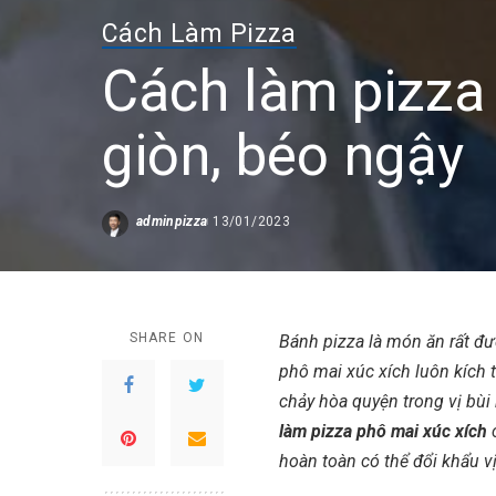
Cách Làm Pizza
Cách làm pizza
giòn, béo ngậy
adminpizza
13/01/2023
Posted
by
SHARE ON
Bánh pizza là món ăn rất đượ
phô mai xúc xích luôn kích 
chảy hòa quyện trong vị bùi
làm pizza phô mai xúc xích
hoàn toàn có thể đổi khẩu vị