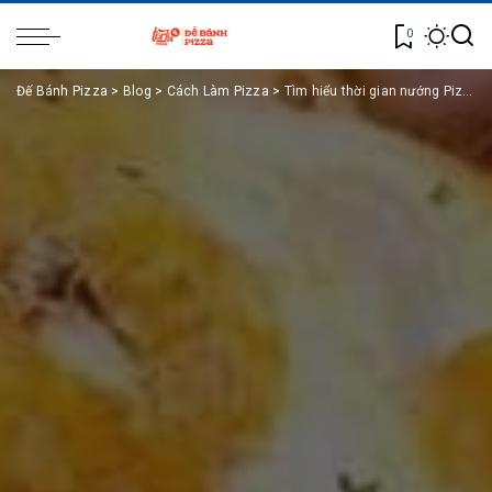
0
Đế Bánh Pizza
>
Blog
>
Cách Làm Pizza
>
Tìm hiểu thời gian nướng Pizza bằng nồi chiên không dầu lâu hay nhanh?