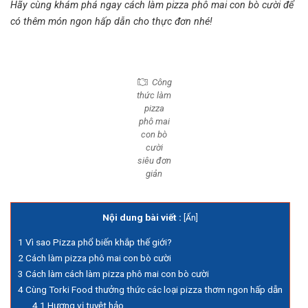
Hãy cùng khám phá ngay
cách làm pizza phô mai con bò cười
để
có thêm món ngon hấp dẫn cho thực đơn nhé!
Công
thức làm
pizza
phô mai
con bò
cười
siêu đơn
giản
Nội dung bài viết :
[
Ẩn
]
1
Vì sao Pizza phổ biến khắp thế giới?
2
Cách làm pizza phô mai con bò cười
3
Cách làm cách làm pizza phô mai con bò cười
4
Cùng Torki Food thưởng thức các loại pizza thơm ngon hấp dẫn
4.1
Hương vị tuyệt hảo