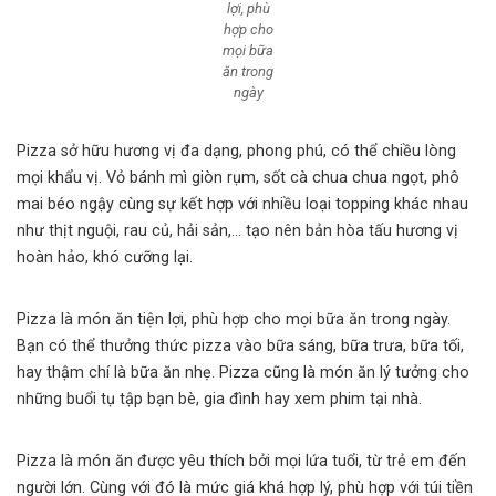
lợi, phù
hợp cho
mọi bữa
ăn trong
ngày
Pizza sở hữu hương vị đa dạng, phong phú, có thể chiều lòng
mọi khẩu vị. Vỏ bánh mì giòn rụm, sốt cà chua chua ngọt, phô
mai béo ngậy cùng sự kết hợp với nhiều loại topping khác nhau
như thịt nguội, rau củ, hải sản,… tạo nên bản hòa tấu hương vị
hoàn hảo, khó cưỡng lại.
Pizza là món ăn tiện lợi, phù hợp cho mọi bữa ăn trong ngày.
Bạn có thể thưởng thức pizza vào bữa sáng, bữa trưa, bữa tối,
hay thậm chí là bữa ăn nhẹ. Pizza cũng là món ăn lý tưởng cho
những buổi tụ tập bạn bè, gia đình hay xem phim tại nhà.
Pizza là món ăn được yêu thích bởi mọi lứa tuổi, từ trẻ em đến
người lớn. Cùng với đó là mức giá khá hợp lý, phù hợp với túi tiền