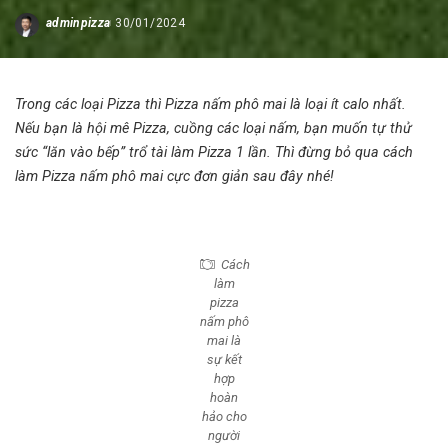
adminpizza
30/01/2024
Posted
by
Trong các loại Pizza thì Pizza nấm phô mai là loại ít calo nhất.
Nếu bạn là hội mê Pizza, cuồng các loại nấm, bạn muốn tự thử
sức “lăn vào bếp” trổ tài làm Pizza 1 lần. Thì đừng bỏ qua
cách
làm Pizza nấm phô mai
cực đơn giản sau đây nhé!
Cách
làm
pizza
nấm phô
mai là
sự kết
hợp
hoàn
hảo cho
người