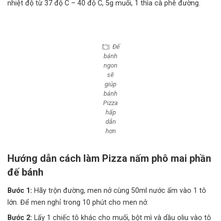
nhiệt độ từ 37 độ C – 40 độ C, 5g muối, 1 thìa cà phê đường.
Đế
bánh
ngon
sẽ
giúp
bánh
Pizza
hấp
dẫn
hơn
Hướng dẫn cách làm Pizza nấm phô mai phần
đế bánh
Bước 1:
Hãy trộn đường, men nở cùng 50ml nước ấm vào 1 tô
lớn. Để men nghỉ trong 10 phút cho men nở.
Bước 2:
Lấy 1 chiếc tô khác cho muối, bột mì và dầu oliu vào tô