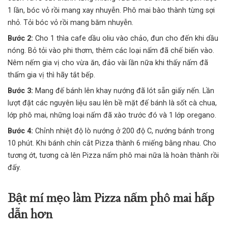
1 lần, bóc vỏ rồi mang xay nhuyễn. Phô mai bào thành từng sợi
nhỏ. Tỏi bóc vỏ rồi mang băm nhuyễn.
Bước 2:
Cho 1 thìa cafe dầu oliu vào chảo, đun cho đến khi dầu
nóng. Bỏ tỏi vào phi thơm, thêm các loại nấm đã chế biến vào.
Nêm nếm gia vị cho vừa ăn, đảo vài lần nữa khi thấy nấm đã
thấm gia vị thì hãy tắt bếp.
Bước 3:
Mang đế bánh lên khay nướng đã lót sẵn giấy nến. Lần
lượt đặt các nguyên liệu sau lên bề mặt đế bánh là sốt cà chua,
lớp phô mai, những loại nấm đã xào trước đó và 1 lớp oregano.
Bước 4:
Chỉnh nhiệt độ lò nướng ở 200 độ C, nướng bánh trong
10 phút. Khi bánh chín cắt Pizza thành 6 miếng bằng nhau. Cho
tương ớt, tương cà lên Pizza nấm phô mai nữa là hoàn thành rồi
đấy.
Bật mí mẹo làm Pizza nấm phô mai hấp
dẫn hơn