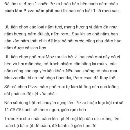
Để làm ra được 1 chiếc Pizza hoàn hảo bên cạnh nắm chắc
cách làm Pizza nấm phô mai
thì bạn
nên biết 1 số mẹo sau:
Ưu tiên chọn các loại nấm tươi, mang hương vị đậm đà như
nấm hương, nấm đùi gà, nấm rơm… Sau khi sơ chế nấm, bạn
cần xào nấm thật chín để loại bỏ hết nước cũng như đảm bảo
nấm được vệ sinh hơn.
Ưu tiên chọn
phô mai
Mozzarella bởi vì loại phô mai này có vị
béo và hơi mặn nhẹ, có trách nhiệm cân bằng lại mùi vị của
nấm cùng các nguyên liệu khác. Nếu bạn không có phô mai
Mozzarella thì có thể chọn Cheddar, Parmesan để thay thế.
Sốt cà chua Pizza nấm phô mai tự làm không nên quá loãng,
sốt phải có độ sệt vừa phải.
Nên sử dụng bột mì chuyên dụng làm Pizza hoặc loại bột mì số
11 để đế bánh sẽ thơm ngon, giòn rụm hơn.
Trước khi cho nhân bánh lên, phết một lớp dầu oliu mỏng lên
toàn bộ bề mặt đế bánh, đế bánh sẽ giòn hơn đó.