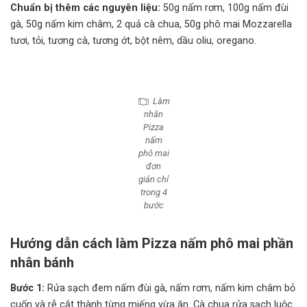
Chuẩn bị thêm các nguyên liệu:
50g nấm rơm, 100g nấm đùi
gà, 50g nấm kim châm, 2 quả cà chua, 50g phô mai Mozzarella
tươi, tỏi, tương cà, tương ớt, bột nêm, dầu oliu, oregano.
Làm
nhân
Pizza
nấm
phô mai
đơn
giản chỉ
trong 4
bước
Hướng dẫn cách làm Pizza nấm phô mai phần
nhân bánh
Bước 1:
Rửa sạch đem nấm đùi gà, nấm rơm, nấm kim châm bỏ
cuốn và rễ cắt thành từng miếng vừa ăn. Cà chua rửa sạch luộc