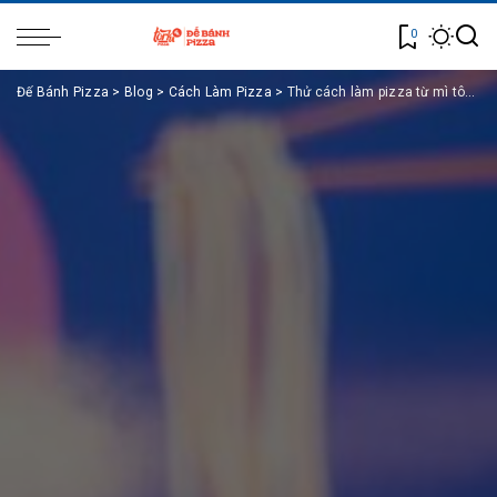
0
Đế Bánh Pizza
>
Blog
>
Cách Làm Pizza
>
Thử cách làm pizza từ mì tôm siêu độc lạ