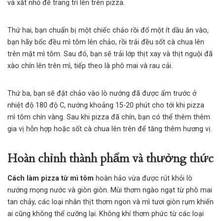
và xắt nhỏ để trang trí lên trên
pizza
.
Thứ hai, bạn chuẩn bị một chiếc chảo rồi đổ một ít dầu ăn vào,
bạn hãy bốc đều mì tôm lên chảo, rồi trải đều sốt cà chua lên
trên mặt mì tôm. Sau đó, bạn sẽ trải lớp thịt xay và thịt nguội đã
xào chín lên trên mì, tiếp theo là phô mai và rau cải.
Thứ ba, bạn sẽ đặt chảo vào lò nướng đã được ấm trước ở
nhiệt độ 180 độ C, nướng khoảng 15-20 phút cho tới khi pizza
mì tôm chín vàng. Sau khi pizza đã chín, bạn có thể thêm thêm
gia vị hỗn hợp hoặc sốt cà chua lên trên để tăng thêm hương vị.
Hoàn chỉnh thành phẩm và thưởng thức
Cách làm pizza từ mì tôm
hoàn hảo vừa được rút khỏi lò
nướng mọng nước và giòn giòn. Mùi thơm ngào ngạt từ phô mai
tan chảy, các loại nhân thịt thơm ngon và mì tươi giòn rụm khiến
ai cũng không thể cưỡng lại. Không khí thơm phức từ các loại