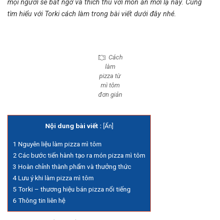
mọi người sẽ bất ngờ và thích thú với món ăn mới lạ này. Cùng
tìm hiểu với Torki cách làm trong bài viết dưới đây nhé.
Cách
làm
pizza từ
mì tôm
đơn giản
Nội dung bài viết :
[
Ẩn
]
1
Nguyên liệu làm pizza mì tôm
2
Các bước tiến hành tạo ra món pizza mì tôm
3
Hoàn chỉnh thành phẩm và thưởng thức
4
Lưu ý khi làm pizza mì tôm
5
Torki – thương hiệu bán pizza nổi tiếng
6
Thông tin liên hệ